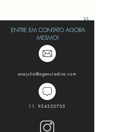
1/1
ENTRE EM CONTATO AGORA
MESMO!
anajulia@agenciadiva.com
11. 954320705