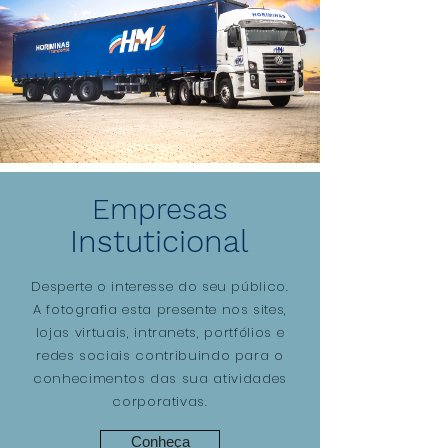
Empresas
Instuticional
Desperte o interesse do seu público.
A fotografia esta presente nos sites,
lojas virtuais, intranets, portfólios e
redes sociais contribuindo para o
conhecimentos das sua atividades
corporativas.
Conheça