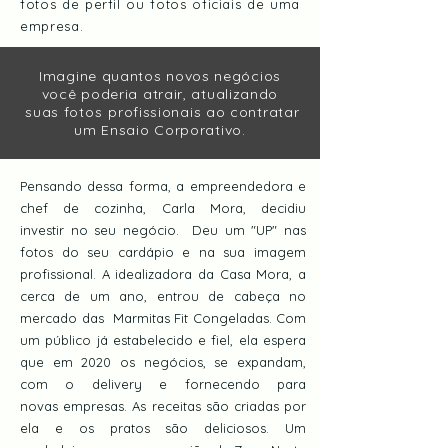
fotos de perfil ou fotos oficiais de uma
empresa.
Imagine quantos novos negócios
você poderia atrair, atualizando
suas
fotos
profissionais ao contratar
um Ensaio Corporativo.
Pensando dessa forma, a empreendedora e
chef de cozinha, Carla Mora, decidiu
investir no seu negócio. Deu um "UP" nas
fotos do seu cardápio e na sua imagem
profissional. A idealizadora da Casa Mora, a
cerca de um ano, entrou de cabeça no
mercado das Marmitas Fit Congeladas. Com
um público já estabelecido e fiel, ela espera
que em 2020 os negócios, se expandam,
com o delivery e fornecendo para
novas empresas. As receitas são criadas por
ela e os pratos são deliciosos. Um