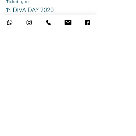
Ticket type
1º. DIVA DAY 2020
More info
Price
R$990.00
This event is sold out
Share this event
Curtiu?