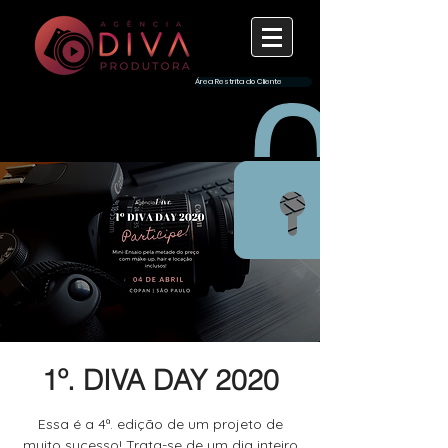
Área Restrita do Cliente
1º. DIVA DAY 2020
Essa é a 4ª. edição de um projeto de
muito sucesso! Trata-se de um dia inteiro